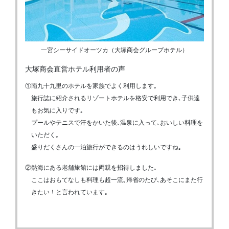
一宮シーサイドオーツカ（大塚商会グループホテル）
大塚商会直営ホテル利用者の声
①南九十九里のホテルを家族でよく利用します｡
旅行誌に紹介されるリゾートホテルを格安で利用でき､子供達
もお気に入りです｡
プールやテニスで汗をかいた後､温泉に入って､おいしい料理を
いただく｡
盛りだくさんの一泊旅行ができるのはうれしいですね｡
②熱海にある老舗旅館には両親を招待しました｡
ここはおもてなしも料理も超一流｡帰省のたび､あそこにまた行
きたい！と言われています｡