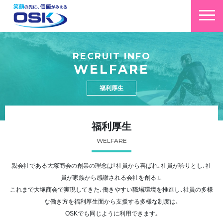
RECRUIT INFO
WELFARE
福利厚生
福利厚生
WELFARE
親会社である大塚商会の創業の理念は｢社員から喜ばれ､社員が誇りとし､社
員が家族から感謝される会社を創る｣｡
これまで大塚商会で実現してきた､働きやすい職場環境を推進し､社員の多様
な働き方を福利厚生面から支援する多様な制度は､
OSKでも同じように利用できます｡