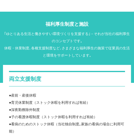
福利厚生制度と施設
｢ゆとりある生活と働きやすい環境づくりを支援する｣－それが当社の福利厚生
のコンセプトです｡
休暇・休業制度､各種支援制度など､さまざまな福利厚生の施策で従業員の生活
と環境をサポートしています｡
両立支援制度
●産前・産後休暇
●育児休業制度（ストック休暇を利用すれば有給）
●深夜勤務除外制度
●子の看護休暇制度（ストック休暇を利用すれば有給）
●看病のためのストック休暇（当社独自制度｡家族の看病の場合に利用可
能）