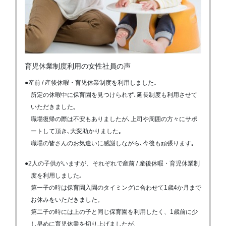
育児休業制度利用の女性社員の声
●産前 / 産後休暇・育児休業制度を利用しました｡
所定の休暇中に保育園を見つけられず､延長制度も利用させて
いただきました｡
職場復帰の際は不安もありましたが､上司や周囲の方々にサポ
ートして頂き､大変助かりました｡
職場の皆さんのお気遣いに感謝しながら､今後も頑張ります｡
●2人の子供がいますが、それぞれで産前 / 産後休暇・育児休業制
度を利用しました｡
第一子の時は保育園入園のタイミングに合わせて1歳4か月まで
お休みをいただきました。
第二子の時には上の子と同じ保育園を利用したく、1歳前に少
し早めに育児休業を切り上げましたが、