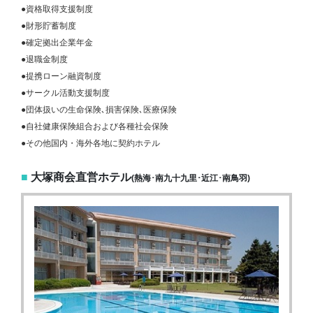
●資格取得支援制度
●財形貯蓄制度
●確定拠出企業年金
●退職金制度
●提携ローン融資制度
●サークル活動支援制度
●団体扱いの生命保険､損害保険､医療保険
●自社健康保険組合および各種社会保険
●その他国内・海外各地に契約ホテル
■
大塚商会直営ホテル
(熱海･南九十九里･近江･南鳥羽)