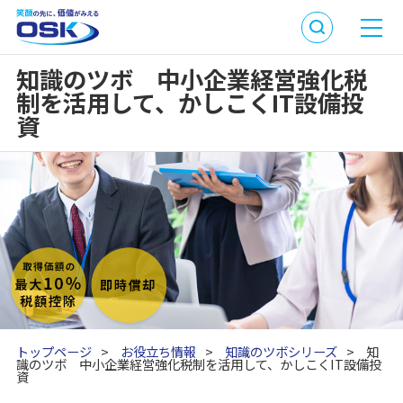
知識のツボ 中小企業経営強化税
制を活用して、かしこくIT設備投
資
トップページ
>
お役立ち情報
>
知識のツボシリーズ
>
知
識のツボ 中小企業経営強化税制を活用して、かしこくIT設備投
資