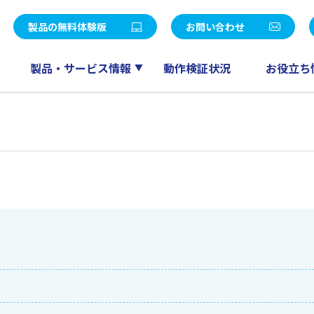
統合パッケージ
社長メッセージ
LE V Air / SMILE V 2nd Edition
eValue V Air / eValue V 2n
製品の無料体験版
お問い合わせ
覧
決算公告
販売
ワークフロー
会計
ドキュメント管理
製品・サービス情報
動作検証状況
お役立ち
ー募集
パートナープログラム
人事給与
スケジューラ
RM QuickCreator
コミュニケーション
TI
産革新 Fu-jin
セールスマネジメント
産革新 Raijin
産革新 Ryu-jin
eValue V Air mini
産革新 Blendjin
産革新 Wun-jin
業種別製品一覧はこちら