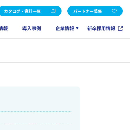
受託開発
d Edition
Microsoft365
カタログ・資料一覧
パートナー募集
FileMaker
GeneXus
情報
導入事例
企業情報
新卒採用情報
ノーツソリューション
その他
アカウントメンテナンスツール
EXPERT-CAD
eラーニング
情報マネジメントコンサルティング