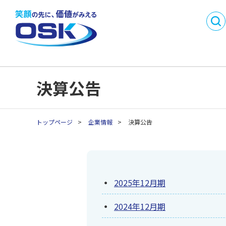
DX
製品・サービス名
事業内容
会社概要
から探す
SMI
沿革
事業所一
業務目的で探す
採用情報
パートナ
C
業種別製品・サービス
API連携開発パートナ
決算公告
C
を探す
ー制度
生
生
トップページ
>
企業情報
>
決算公告
生
生
生
2025年12月期
2024年12月期