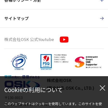
サイトマップ
株式会社OSK 公式Youtube
株式会社OSK
(英文社名 OSK Co., LTD.)
Cookieの利用について
〒130-0013
このウェブサイトはクッキーを使用しています。このサイトを使
東京都墨田区錦糸1-2-1 アルカセントラル 9F