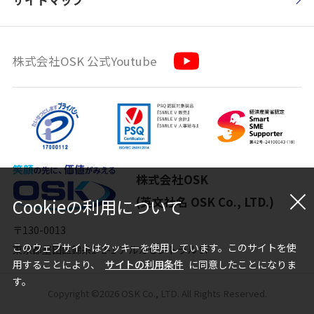
株式会社OSK 公式Youtube
株式会社OSK
(英文社名 OSK Co., LTD.)
Cookieの利用について
〒130-0013
このウェブサイトはクッキーを使用しています。このサイトを使
東京都墨田区錦糸1-2-1 アルカセントラル 9F
用することにより、
サイトの利用条件
に同意したことになりま
す。
Copyright ©2026 OSK Co., LTD. All Rights Reserved.