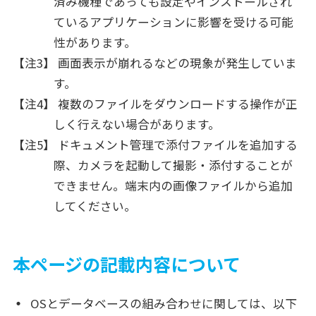
済み機種であっても設定やインストールされ
ているアプリケーションに影響を受ける可能
性があります。
【注3】 画面表示が崩れるなどの現象が発生していま
す。
【注4】 複数のファイルをダウンロードする操作が正
しく行えない場合があります。
【注5】 ドキュメント管理で添付ファイルを追加する
際、カメラを起動して撮影・添付することが
できません。端末内の画像ファイルから追加
してください。
本ページの記載内容について
OSとデータベースの組み合わせに関しては、以下