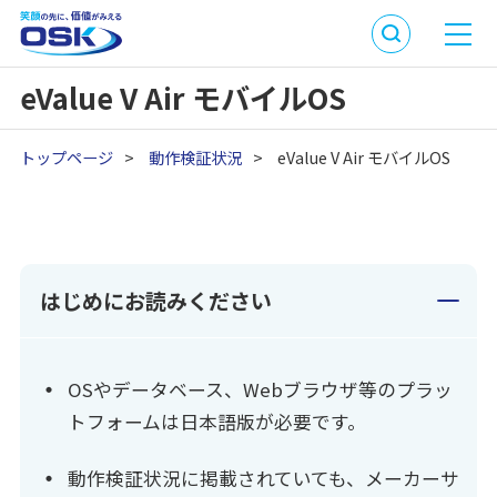
eValue V Air モバイルOS
トップページ
>
動作検証状況
>
eValue V Air モバイルOS
はじめにお読みください
OSやデータベース、Webブラウザ等のプラッ
トフォームは日本語版が必要です。
動作検証状況に掲載されていても、メーカーサ