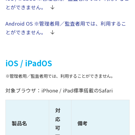
とができません。
Android OS
※管理者用／監査者用では、利用するこ
とができません。
iOS / iPadOS
※管理者用／監査者用では、利用することができません。
対象ブラウザ：iPhone / iPad標準搭載のSafari
対
応
製品名
備考
可