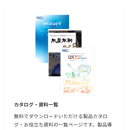
カタログ・資料一覧
無料でダウンロードいただける製品カタロ
グ・お役立ち資料の一覧ページです。製品導