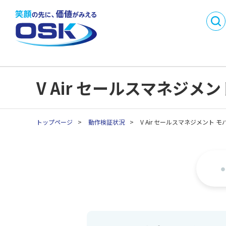
DX
製品・サービス名
事業内容
会社概要
から探す
SMI
沿革
事業所一
業務目的で探す
採用情報
パートナ
C
業種別製品・サービス
API連携開発パートナ
V Air セールスマネジメ
C
を探す
ー制度
生
生
トップページ
>
動作検証状況
>
V Air セールスマネジメント モ
生
生
生