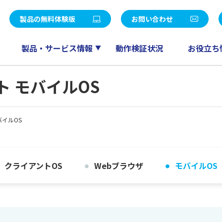
統合パッケージ
社長メッセージ
LE V Air / SMILE V 2nd Edition
eValue V Air / eValue V 2n
製品の無料体験版
お問い合わせ
覧
決算公告
販売
ワークフロー
会計
ドキュメント管理
製品・サービス情報
動作検証状況
お役立ち
ー募集
パートナープログラム
人事給与
スケジューラ
RM QuickCreator
コミュニケーション
ント モバイルOS
TI
産革新 Fu-jin
セールスマネジメント
産革新 Raijin
バイルOS
産革新 Ryu-jin
eValue V Air mini
産革新 Blendjin
産革新 Wun-jin
業種別製品一覧はこちら
クライアントOS
Webブラウザ
モバイルOS