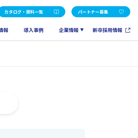
受託開発
d Edition
Microsoft365
カタログ・資料一覧
パートナー募集
FileMaker
GeneXus
情報
導入事例
企業情報
新卒採用情報
ノーツソリューション
その他
アカウントメンテナンスツール
EXPERT-CAD
eラーニング
情報マネジメントコンサルティング