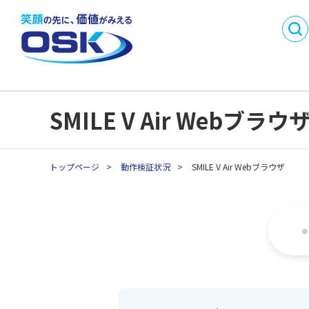
DX
製品・サービス名
事業内容
会社概要
から探す
SMI
沿革
事業所一
業務目的で探す
採用情報
パートナ
C
業種別製品・サービス
API連携開発パートナ
SMILE V Air Webブラウ
C
を探す
ー制度
生
生
トップページ
>
動作検証状況
>
SMILE V Air Webブラウザ
生
生
生