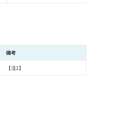
備考
【注1】