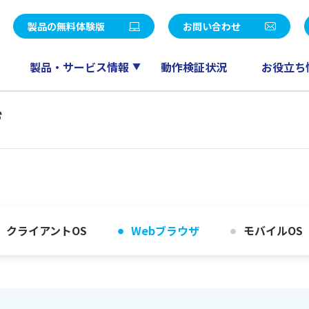
統合パッケージ
社長メッセージ
LE V Air / SMILE V 2nd Edition
eValue V Air / eValue V 2n
製品の無料体験版
お問い合わせ
覧
決算公告
販売
ワークフロー
会計
ドキュメント管理
製品・サービス情報
動作検証状況
お役立ち
ー募集
パートナープログラム
人事給与
スケジューラ
RM QuickCreator
コミュニケーション
ザ
TI
産革新 Fu-jin
セールスマネジメント
産革新 Raijin
産革新 Ryu-jin
eValue V Air mini
産革新 Blendjin
産革新 Wun-jin
業種別製品一覧はこちら
クライアントOS
Webブラウザ
モバイルOS