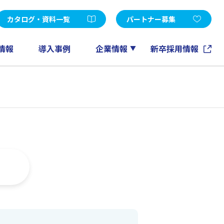
受託開発
d Edition
Microsoft365
カタログ・資料一覧
パートナー募集
FileMaker
GeneXus
情報
導入事例
企業情報
新卒採用情報
ノーツソリューション
その他
アカウントメンテナンスツール
EXPERT-CAD
eラーニング
情報マネジメントコンサルティング