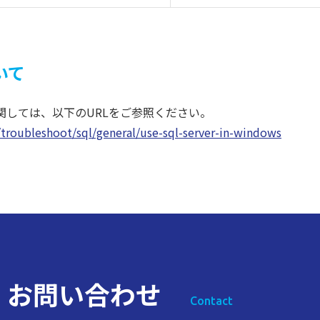
いて
関しては、以下のURLをご参照ください。
p/troubleshoot/sql/general/use-sql-server-in-windows
ス
お問い合わせ
Contact