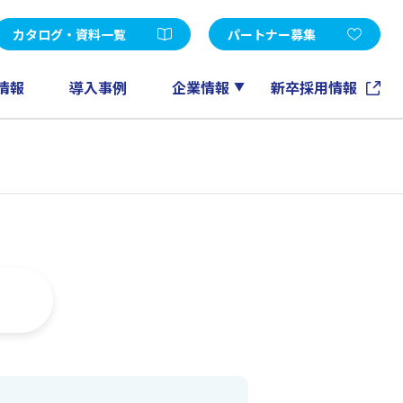
受託開発
d Edition
Microsoft365
カタログ・資料一覧
パートナー募集
FileMaker
GeneXus
情報
導入事例
企業情報
新卒採用情報
ノーツソリューション
その他
アカウントメンテナンスツール
EXPERT-CAD
eラーニング
情報マネジメントコンサルティング