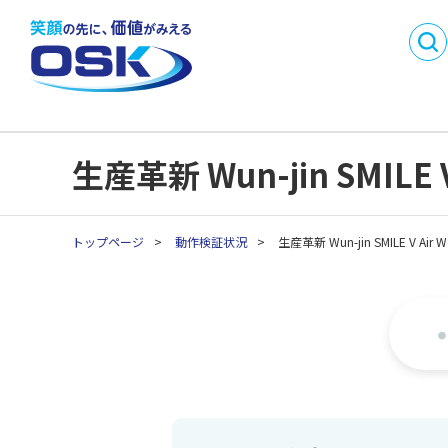
DX
製品・サービス名
事業内容
会社概要
から探す
SMI
沿革
事業所一
業務目的で探す
採用情報
パートナ
C
業種別製品・サービス
API連携開発パートナ
生産革新 Wun-jin SMILE
C
を探す
ー制度
生
生
トップページ
>
動作検証状況
>
生産革新 Wun-jin SMILE V Ai
生
生
生