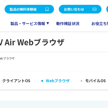
統合パッケージ
社長メッセージ
LE V Air / SMILE V 2nd Edition
eValue V Air / eValue V 2n
製品の無料体験版
お問い合わせ
覧
決算公告
販売
ワークフロー
会計
ドキュメント管理
製品・サービス情報
動作検証状況
お役立ち
ー募集
パートナープログラム
人事給与
スケジューラ
RM QuickCreator
コミュニケーション
 V Air Webブラウザ
TI
産革新 Fu-jin
セールスマネジメント
産革新 Raijin
r Webブラウザ
産革新 Ryu-jin
eValue V Air mini
産革新 Blendjin
産革新 Wun-jin
業種別製品一覧はこちら
クライアントOS
Webブラウザ
モバイルOS