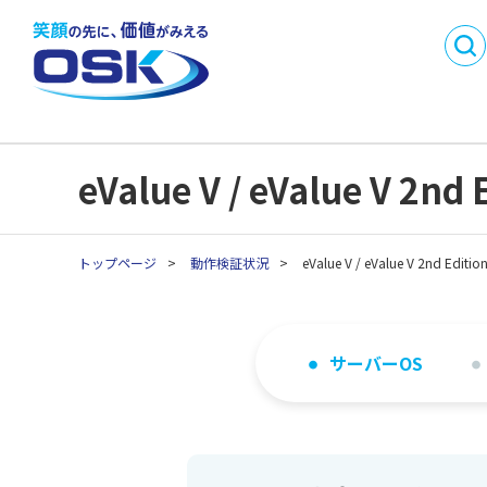
DX
製品・サービス名
事業内容
会社概要
から探す
SMI
沿革
事業所一
業務目的で探す
採用情報
パートナ
C
業種別製品・サービス
API連携開発パートナ
eValue V / eValue V
C
を探す
ー制度
生
生
トップページ
>
動作検証状況
>
eValue V / eValue V 2nd
生
生
生
サーバーOS