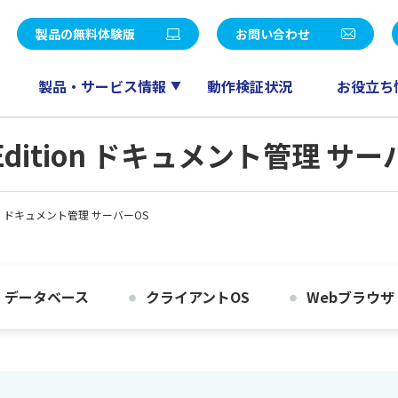
統合パッケージ
社長メッセージ
LE V Air / SMILE V 2nd Edition
eValue V Air / eValue V 2n
製品の無料体験版
お問い合わせ
覧
決算公告
販売
ワークフロー
会計
ドキュメント管理
製品・サービス情報
動作検証状況
お役立ち
ー募集
パートナープログラム
人事給与
スケジューラ
RM QuickCreator
コミュニケーション
 2nd Edition ドキュメント管理 サ
TI
産革新 Fu-jin
セールスマネジメント
産革新 Raijin
 Edition ドキュメント管理 サーバーOS
産革新 Ryu-jin
eValue V Air mini
産革新 Blendjin
産革新 Wun-jin
業種別製品一覧はこちら
データベース
クライアントOS
Webブラウザ