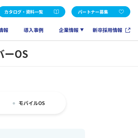
受託開発
d Edition
Microsoft365
カタログ・資料一覧
パートナー募集
FileMaker
GeneXus
情報
導入事例
企業情報
新卒採用情報
ノーツソリューション
ーバーOS
その他
アカウントメンテナンスツール
EXPERT-CAD
eラーニング
情報マネジメントコンサルティング
モバイルOS