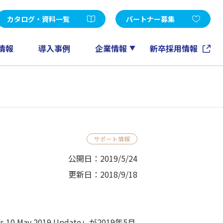
受託開発
d Edition
Microsoft365
カタログ・資料一覧
パートナー募集
FileMaker
GeneXus
情報
導入事例
企業情報
新卒採用情報
ノーツソリューション
その他
アカウントメンテナンスツール
EXPERT-CAD
eラーニング
サポート情報
情報マネジメントコンサルティング
公開日：2019/5/24
更新日：2018/9/18
ay 2019 Update」が2019年5月