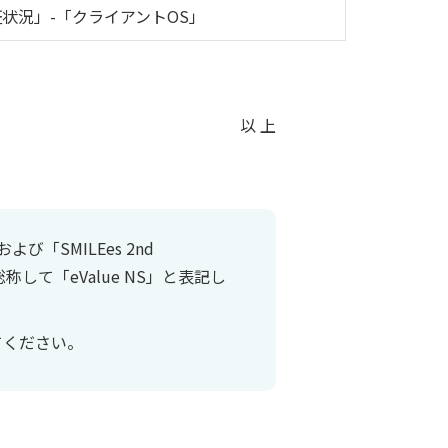
検証状況」-「クライアントOS」
以 上
および「SMILEes 2nd
」を総称して「eValue NS」と表記し
てください。