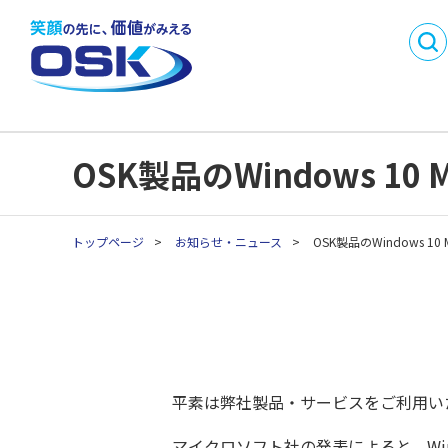
DX
製品・サービス名
事業内容
会社概要
から探す
SMI
沿革
事業所一
業務目的で探す
採用情報
パートナ
C
業種別製品・サービス
API連携開発パートナ
OSK製品のWindows 10 
C
を探す
ー制度
生
生
トップページ
>
お知らせ・ニュース
>
OSK製品のWindows 10 
生
生
生
平素は弊社製品・サービスをご利用い
マイクロソフト社の発表によると、Window