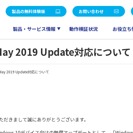
統合パッケージ
社長メッセージ
LE V Air / SMILE V 2nd Edition
eValue V Air / eValue V 2n
製品の無料体験版
お問い合わせ
覧
決算公告
販売
ワークフロー
会計
ドキュメント管理
製品・サービス情報
動作検証状況
お役立ち
ー募集
パートナープログラム
人事給与
スケジューラ
RM QuickCreator
コミュニケーション
May 2019 Update対応について
TI
産革新 Fu-jin
セールスマネジメント
産革新 Raijin
May 2019 Update対応について
産革新 Ryu-jin
eValue V Air mini
産革新 Blendjin
産革新 Wun-jin
業種別製品一覧はこちら
ただきまして誠にありがとうございます。
s 10デバイス向けの無償アップデートとして、「Windows 10 M