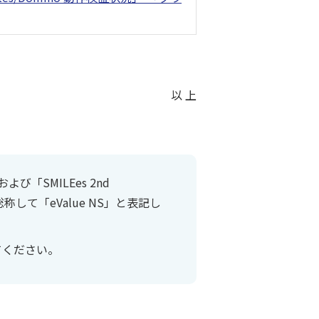
以 上
および「SMILEes 2nd
」を総称して「eValue NS」と表記し
てください。