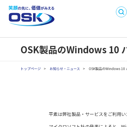
DX
製品・サービス名
事業内容
会社概要
から探す
SMI
沿革
事業所一
業務目的で探す
採用情報
パートナ
C
業種別製品・サービス
API連携開発パートナ
OSK製品のWindows 1
C
を探す
ー制度
生
生
トップページ
>
お知らせ・ニュース
>
OSK製品のWindows 1
生
生
生
平素は弊社製品・サービスをご利用い
マイクロソフト社の発表によると、Windo