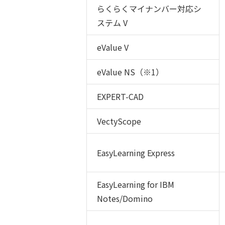
らくらくマイナンバー対応シ
ステム V
eValue V
eValue NS（※1）
EXPERT-CAD
VectyScope
EasyLearning Express
EasyLearning for IBM
Notes/Domino