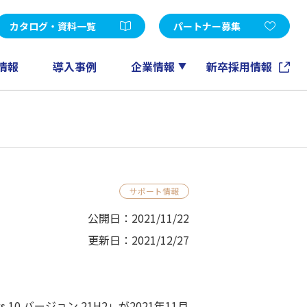
受託開発
d Edition
Microsoft365
カタログ・資料一覧
パートナー募集
FileMaker
GeneXus
情報
導入事例
企業情報
新卒採用情報
ノーツソリューション
その他
アカウントメンテナンスツール
EXPERT-CAD
eラーニング
サポート情報
情報マネジメントコンサルティング
公開日：2021/11/22
更新日：2021/12/27
0 バージョン 21H2」が2021年11月