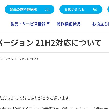
統合パッケージ
社長メッセージ
LE V Air / SMILE V 2nd Edition
eValue V Air / eValue V 2n
製品の無料体験版
お問い合わせ
覧
決算公告
販売
ワークフロー
会計
ドキュメント管理
製品・サービス情報
動作検証状況
お役立ち
ー募集
パートナープログラム
人事給与
スケジューラ
RM QuickCreator
コミュニケーション
0 バージョン 21H2対応について
TI
産革新 Fu-jin
セールスマネジメント
産革新 Raijin
0 バージョン 21H2対応について
産革新 Ryu-jin
eValue V Air mini
産革新 Blendjin
産革新 Wun-jin
業種別製品一覧はこちら
ただきまして誠にありがとうございます。
ws 10デバイス向けの無償アップデートとして、「Windows 1