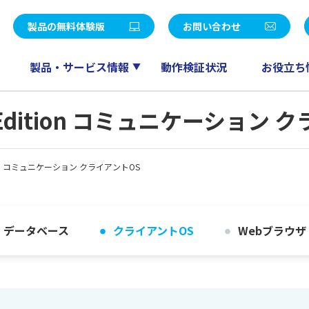
統合パッケージ
社長メッセージ
LE V Air / SMILE V 2nd Edition
eValue V Air / eValue V 2n
製品の無料体験版
お問い合わせ
覧
決算公告
販売
ワークフロー
会計
ドキュメント管理
製品・サービス情報
動作検証状況
お役立ち
ー募集
パートナープログラム
人事給与
スケジューラ
RM QuickCreator
コミュニケーション
V 2nd Edition コミュニケーショ
TI
産革新 Fu-jin
セールスマネジメント
産革新 Raijin
d Edition コミュニケーション クライアントOS
産革新 Ryu-jin
eValue V Air mini
産革新 Blendjin
産革新 Wun-jin
業種別製品一覧はこちら
データベース
クライアントOS
Webブラウザ