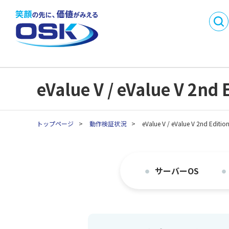
DX
製品・サービス名
事業内容
会社概要
から探す
SMI
沿革
事業所一
業務目的で探す
採用情報
パートナ
C
業種別製品・サービス
API連携開発パートナ
eValue V / eValue 
C
を探す
ー制度
生
生
トップページ
>
動作検証状況
>
eValue V / eValue V 2n
生
生
生
サーバーOS