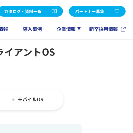
受託開発
d Edition
Microsoft365
カタログ・資料一覧
パートナー募集
FileMaker
GeneXus
情報
導入事例
企業情報
新卒採用情報
ノーツソリューション
ン クライアントOS
その他
アカウントメンテナンスツール
EXPERT-CAD
eラーニング
情報マネジメントコンサルティング
モバイルOS