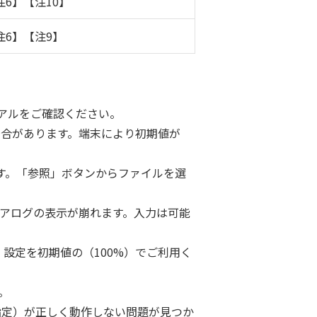
注6】【注10】
注6】【注9】
ュアルをご確認ください。
場合があります。端末により初期値が
ります。「参照」ボタンからファイルを選
定ダイアログの表示が崩れます。入力は可能
設定を初期値の（100%）でご利用く
い。
文字種の指定）が正しく動作しない問題が見つか