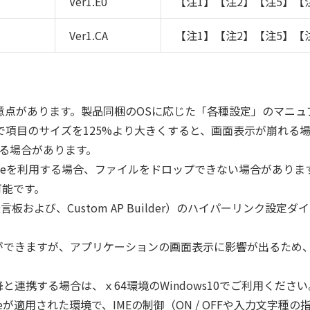
Ver1.E0
【注1】【注2】【注5】【
Ver1.CA
【注1】【注2】【注5】【
注意点があります。製品同梱のOSに応じた「各種設定」のマニ
で項目のサイズを125%より大きくすると、画面表示が崩れる
いる場合があります。
ft Edgeを利用する場合、ファイルをドロップできない場合があ
可能です。
板および、Custom AP Builder）のハイパーリンク設
ができますが、アプリケーションの画面表示に影響が出るため、
6.0以降と連携する場合は、ｘ64環境のWindows10でご利用くださ
0 Updateが適用された環境で、IMEの制御（ON / OFFや入力