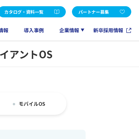
受託開発
d Edition
Microsoft365
カタログ・資料一覧
パートナー募集
FileMaker
GeneXus
情報
導入事例
企業情報
新卒採用情報
ノーツソリューション
 クライアントOS
その他
アカウントメンテナンスツール
EXPERT-CAD
eラーニング
情報マネジメントコンサルティング
モバイルOS