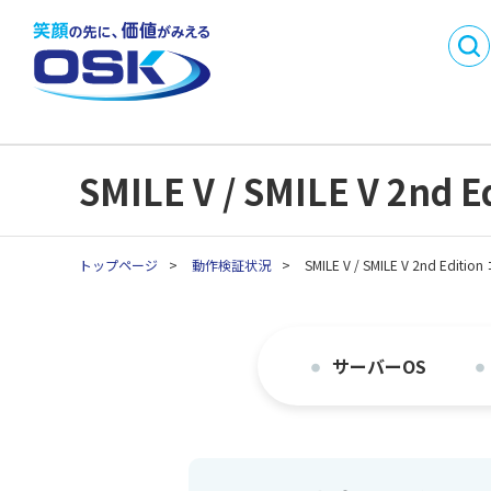
DX
製品・サービス名
事業内容
会社概要
から探す
SMI
沿革
事業所一
業務目的で探す
採用情報
パートナ
C
業種別製品・サービス
API連携開発パートナ
SMILE V / SMILE V 
C
を探す
ー制度
生
生
トップページ
>
動作検証状況
>
SMILE V / SMILE V 2nd 
生
生
生
サーバーOS