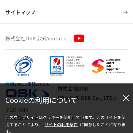
サイトマップ
株式会社OSK 公式Youtube
株式会社OSK
(英文社名 OSK Co., LTD.)
Cookieの利用について
〒130-0013
このウェブサイトはクッキーを使用しています。このサイトを使
東京都墨田区錦糸1-2-1 アルカセントラル 9F
用することにより、
サイトの利用条件
に同意したことになりま
す。