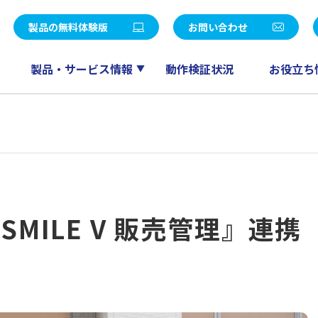
統合パッケージ
社長メッセージ
LE V Air / SMILE V 2nd Edition
eValue V Air / eValue V 2n
製品の無料体験版
お問い合わせ
覧
決算公告
販売
ワークフロー
会計
ドキュメント管理
製品・サービス情報
動作検証状況
お役立ち
ー募集
パートナープログラム
人事給与
スケジューラ
RM QuickCreator
コミュニケーション
TI
産革新 Fu-jin
セールスマネジメント
産革新 Raijin
産革新 Ryu-jin
eValue V Air mini
産革新 Blendjin
MILE V 販売管理』連携
産革新 Wun-jin
業種別製品一覧はこちら