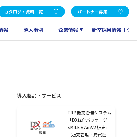
受託開発
d Edition
Microsoft365
カタログ・資料一覧
パートナー募集
FileMaker
GeneXus
情報
導入事例
企業情報
新卒採用情報
ノーツソリューション
その他
アカウントメンテナンスツール
EXPERT-CAD
eラーニング
情報マネジメントコンサルティング
導入製品・サービス
ERP 販売管理システム
「DX統合パッケージ
SMILE V Air/V2 販売」
（販売管理・購買管