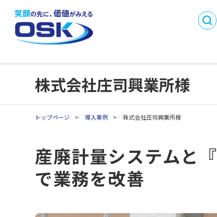
DX
製品・サービス名
事業内容
会社概要
から探す
SMI
沿革
事業所一
業務目的で探す
採用情報
パートナ
C
業種別製品・サービス
API連携開発パートナ
株式会社庄司興業所様
C
を探す
ー制度
生
生
トップページ
>
導入事例
>
株式会社庄司興業所様
生
生
産廃計量システムと『S
生
で業務を改善